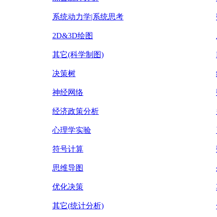
系统动力学|系统思考
2D&3D绘图
其它(科学制图)
决策树
神经网络
经济政策分析
心理学实验
符号计算
思维导图
优化决策
其它(统计分析)