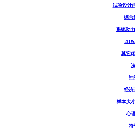
试验设计|实
综合统
系统动力学
2D&
其它(科
决
神
经济政
样本大小
心理
符