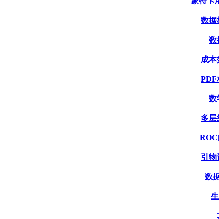
蒙特卡洛模
数据格
数
成本效
PDF
数
多层线
ROC
引物设
数据
生