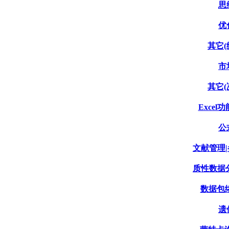
思
优
其它(
市
其它(
Excel功
公
文献管理|
质性数据分
数据包络分
遗