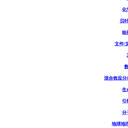
化
贝叶
绘
文件|文
数
混合效应分析|Mi
生
引
分
地球地理