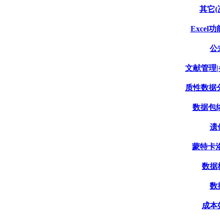
其它(
Excel功
公
文献管理|
质性数据分
数据包络分
遗
蒙特卡洛模
数据格
数
成本效