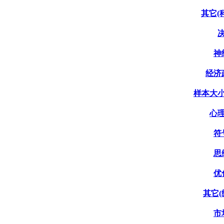
其它(科
决
神
经济政
样本大小
心理
符
思
优
其它(
市