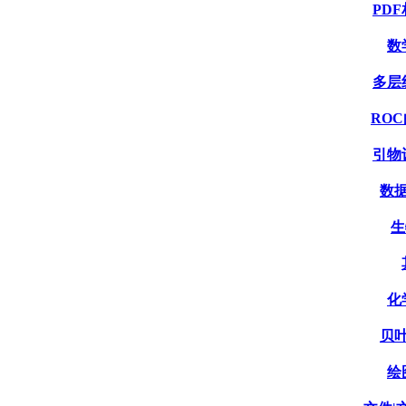
PDF
数
多层线
ROC
引物设
数据
生
化
贝叶
绘