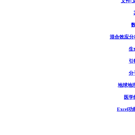
文件|文
数
混合效应分析|Mi
生
引
分
地球地理
医学统
Excel功