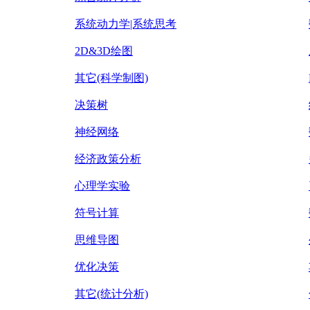
系统动力学|系统思考
2D&3D绘图
其它(科学制图)
决策树
神经网络
经济政策分析
心理学实验
符号计算
思维导图
优化决策
其它(统计分析)