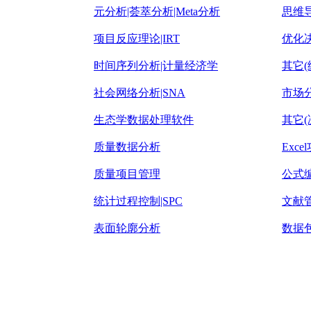
元分析|荟萃分析|Meta分析
思维
项目反应理论|IRT
优化
时间序列分析|计量经济学
其它(
社会网络分析|SNA
市场
生态学数据处理软件
其它(
质量数据分析
Exc
质量项目管理
公式
统计过程控制|SPC
文献
表面轮廓分析
数据包