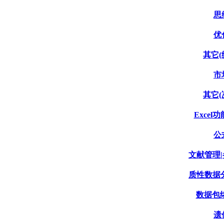
思
优
其它(
市
其它(
Excel功
公
文献管理|
质性数据分
数据包络分
遗