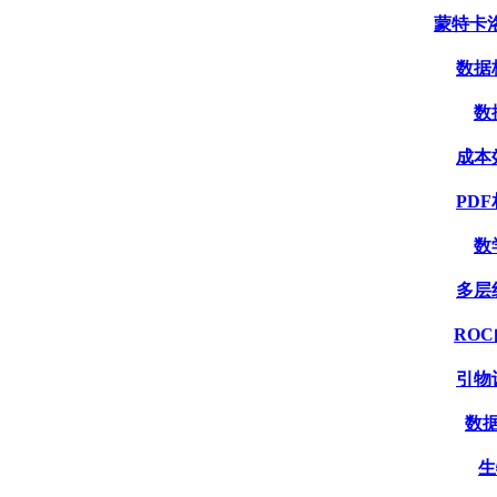
蒙特卡洛模
数据格
数
成本效
PDF
数
多层线
ROC
引物设
数据
生