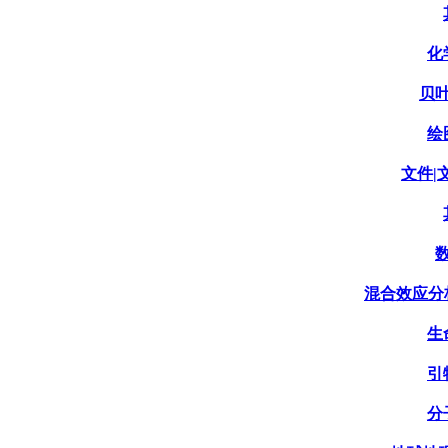
化
贝叶
绘
文件|文
数
混合效应分析|Mi
生
引
分