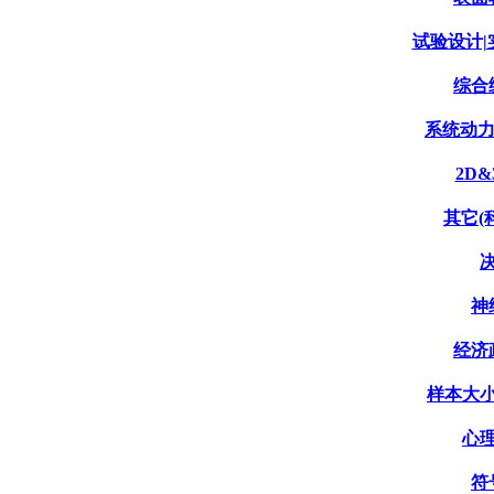
试验设计|实
综合统
系统动力学
2D&
其它(科
决
神
经济政
样本大小
心理
符