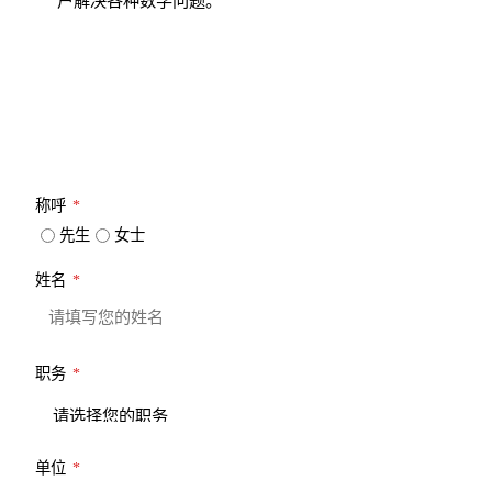
户解决各种数学问题。
请详细填写您的联系信息，以便我们能及时和您取得联系
称呼
*
先生
女士
姓名
*
职务
*
单位
*